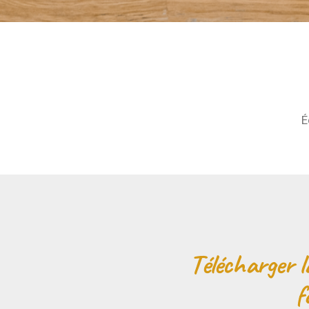
É
Télécharger l
f