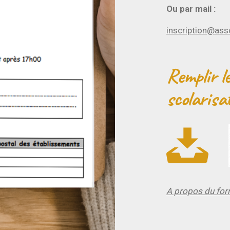
Ou par mail :
inscription@ass
Remplir l
scolarisa
A propos du form