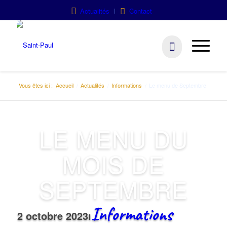
Actualités
Contact
Vous êtes ici :
Accueil
/
Actualités
/
Informations
/
Le menu de Septembre
LE MENU DU
MOIS DE
SEPTEMBRE
Informations
2 octobre 2023
ı