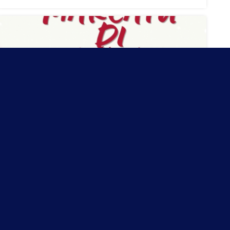
Marcatu di Natale !
A vos agendas...
28 novembre 2025