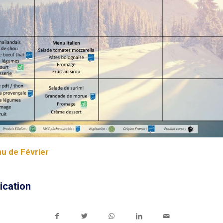
u de Février
ication