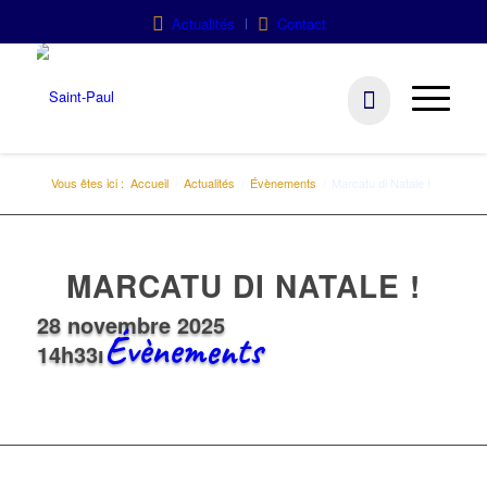
Actualités
Contact
Vous êtes ici :
Accueil
/
Actualités
/
Évènements
/
Marcatu di Natale !
MARCATU DI NATALE !
28 novembre 2025
Évènements
14h33
ı