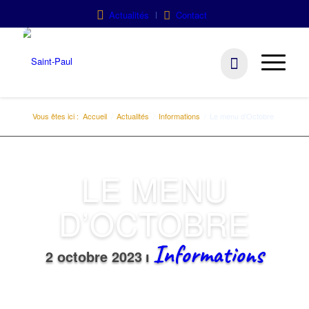
Actualités
Contact
Vous êtes ici :
Accueil
/
Actualités
/
Informations
/
Le menu d’Octobre
LE MENU
D’OCTOBRE
Informations
2 octobre 2023
ı