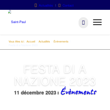
Actualités
Contact
Vous êtes ici :
Accueil
/
Actualités
/
Évènements
/
Festa di a Nazione 2023
FESTA DI A
NAZIONE 2023
Évènements
11 décembre 2023
ı