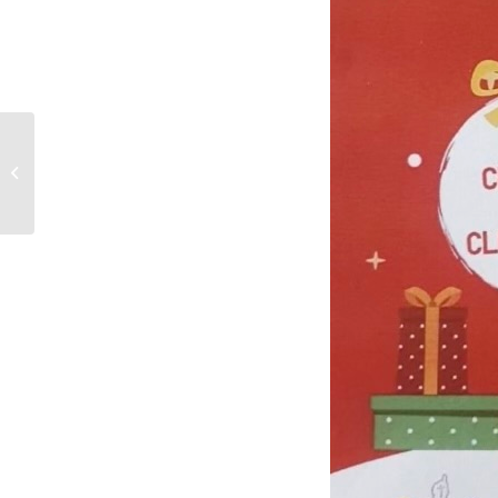
Visite de Mme Adriana
Serban