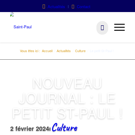
Actualités
Contact
Vous êtes ici :
Accueil
/
Actualités
/
Culture
/
Le petit St-Paul !
NOUVEAU
JOURNAL : LE
PETIT ST-PAUL !
Culture
2 février 2024
ı