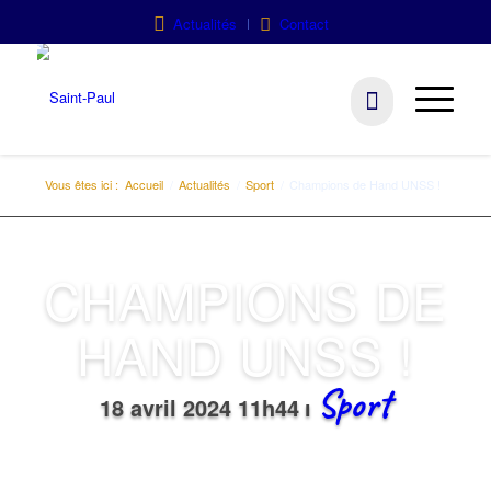
Actualités
Contact
Vous êtes ici :
Accueil
/
Actualités
/
Sport
/
Champions de Hand UNSS !
CHAMPIONS DE
HAND UNSS !
Sport
18 avril 2024 11h44
ı