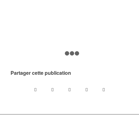
Précédent
Suiv
1
2
3
4
Partager cette publication