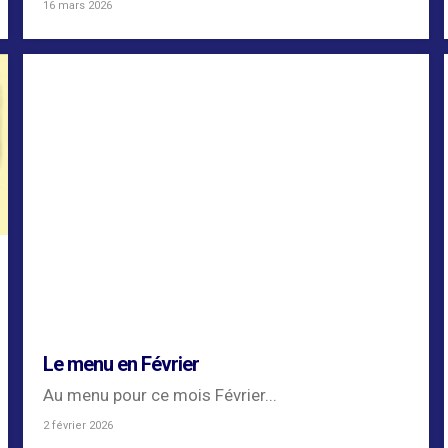
par...
16 mars 2026
Le menu en Février
Au menu pour ce mois Février...
2 février 2026