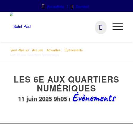
Actualités
Contact
Vous êtes ici :
Accueil
/
Actualités
/
Évènements
/
Les 6e aux Quartiers Numériques
LES 6E AUX QUARTIERS
NUMÉRIQUES
Évènements
11 juin 2025 9h05
ı