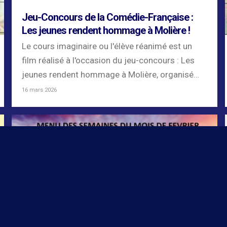
Jeu-Concours de la Comédie-Française :
Les jeunes rendent hommage à Molière !
Le cours imaginaire ou l'élève réanimé est un
film réalisé à l'occasion du jeu-concours : Les
jeunes rendent hommage à Molière, organisé
par...
16 mars 2026