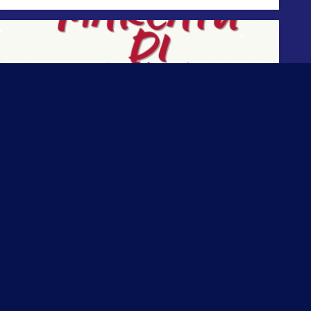
Marcatu di Natale !
A vos agendas...
28 novembre 2025