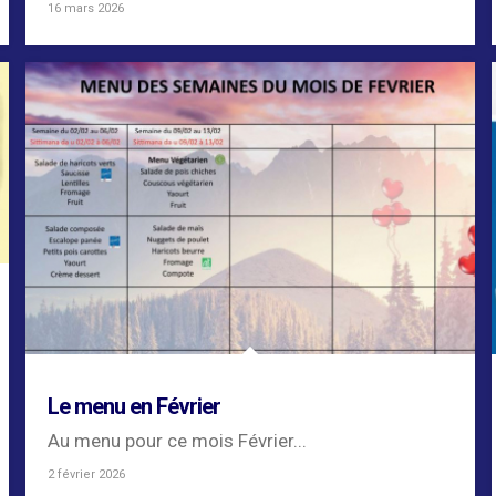
par...
16 mars 2026
Le menu en Février
Au menu pour ce mois Février...
2 février 2026