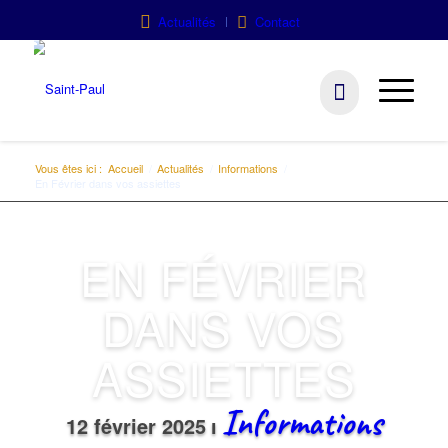
Actualités
Contact
Vous êtes ici :
Accueil
/
Actualités
/
Informations
/
En Février dans vos assiettes
EN FÉVRIER
DANS VOS
ASSIETTES
Informations
12 février 2025
ı