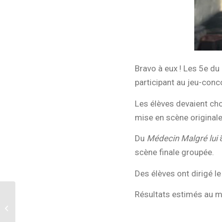
Bravo à eux ! Les 5e d
participant au jeu-con
Les élèves devaient ch
mise en scène originale
Du
Médecin Malgré lui
scène finale groupée.
Des élèves ont dirigé le
Résultats estimés au mo
En Février dans vos
assiettes